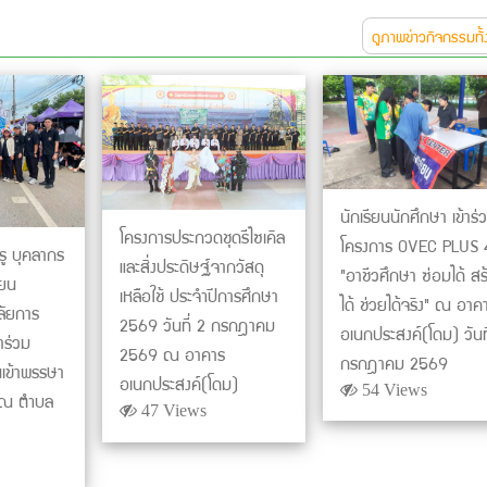
ดูภาพข่าวกิจกรรมทั
นักเรียนนักศึกษา เข้าร่
โครงการประกวดชุดรีไซเคิล
โครงการ OVEC PLUS 
รู บุคลากร
และสิ่งประดิษฐ์จากวัสดุ
"อาชีวศึกษา ซ่อมได้ สร
ียน
เหลือใช้ ประจำปีการศึกษา
ได้ ช่วยได้จริง" ณ อาค
ลัยการ
2569 วันที่ 2 กรกฎาคม
อเนกประสงค์(โดม) วันที
าร่วม
2569 ณ อาคาร
กรกฎาคม 2569
นเข้าพรรษา
อเนกประสงค์(โดม)
54 Views
 ณ ตำบล
47 Views