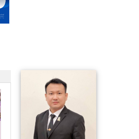
รางวัลชนะเลิศอันดับที่ 1
รางวัลชมเชย " โครง
"การพัฒนาเบอเกอรี่
งานการศึกษาการสร้าง