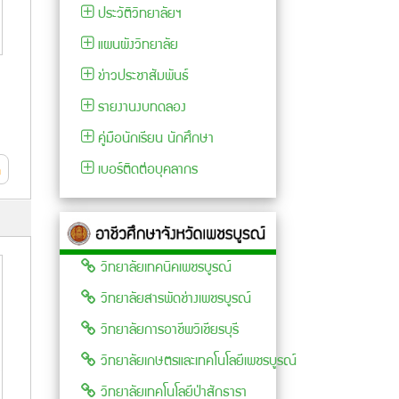
ประวัติวิทยาลัยฯ
โปรแกรมการเรียนรู้
พร้อม
เทคโนโลยียานยนต์
แผนผังวิทยาลัย
เทคโนโลยียานยนต์ ตาม
รู้เทค
ด้วยการประกวดราคา
ประกาศวิทยาลัยการ
ยนต์...
อิเล็กทรอนิกส์ (e-
ข่าวประชาสัมพันธ์
อาชีพชนแดน ...
อ่านต่อ
bidding)...
อ่านต่อ
247
รายงานงบทดลอง
191 Views
193 Views
คู่มือนักเรียน นักศึกษา
เบอร์ติดต่อบุคลากร
ด
วิทยาลัยเทคนิคเพชรบูรณ์
วิทยาลัยสารพัดช่างเพชรบูรณ์
วิทยาลัยการอาชีพวิเชียรบุรี
วิทยาลัยเกษตรและเทคโนโลยีเพชรบูรณ์
วิทยาลัยเทคโนโลยีป่าสักธารา