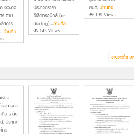
ยนต์...
อ่านต่อ
ประกวดราคา
นาด ๑๖.๐๐
อิเล็กทรอนิกส์ (e-
ตร ตาม
199 Views
didding)...
อ่านต่อ
าลัยการ
..
อ่านต่อ
143 Views
ws
อ่านข่าวทั้งหม
กเรียน
ด้รับการคัด
ษาต่อ ระดับ
วส. ประเภท
ศึกษา