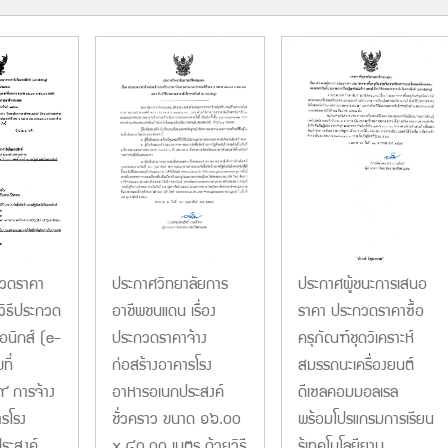
ประกาศผู้ชนะการเสนอ
ประกาศวิทยาลัยการ
วดราคา
ราคา ประกวดราคาซื้อ
อาชีพชนแดน เรื่อง
วิธีประกวด
ครุภัณฑ์ชุดวิเคราะห์
ประกวดราคาจ้าง
อนิกส์ (e-
สมรรถนะเครื่องยนต์
ก่อสร้างอาคารโรง
ที่
ดีเซลคอมมอลเรล
อาหารอเนกประสงค์
การจ้าง
พร้อมโปรแกรมการเรียน
ชั่วคราว ขนาด ๑๖.๐๐
ารโรง
รู้เทคโนโลยียาน
x ๔๐.๐๐ เมตร ด้วยวิธี
ระสงค์