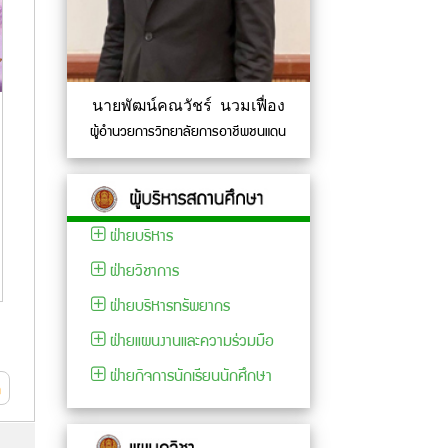
เพื่อสุขภาพจาก
ลวดลายเชิงสร้างสรรค์
คาร์โบไฮเดรตบริสุทธิ์
บนผ้าด้วยแป้งข้าวโพด
ด้วยกระบวนการสกัดส
และโซเดียมไฮโปคลอไรต์
การเผ
ตาร์ช "การประกวดโครง
" การประกวดโครงงาน
นายพัฒน์คณวัชร์ นวมเฟื่อง
โครงงา
งานวิทยาศาสตร์
วิทยาศาสตร์
ผู้อำนวยการวิทยาลัยการอาชีพชนแดน
เรื่อง
อาชีวศึกษา ระดับ
อาชีวศึกษา ระดับ
ลวดลาย
สำนักงานอาชีวศึกษา
สำนักงานอาชีวศึกษา
บนผ้าด
จังหวัดเพชรบูรณ์
จังหวัดเพชรบูรณ์
ฝ่ายบริหาร
และโซเ
(ระดับชั้น ปวส.)...
อ่าน
(ระดับชั้น ปวช.)...
อ่าน
คลอไรต
ต่อ
ต่อ
ฝ่ายวิชาการ
56 
52 Views
60 Views
ฝ่ายบริหารทรัพยากร
ฝ่ายแผนงานและความร่วมมือ
ฝ่ายกิจการนักเรียนนักศึกษา
ด