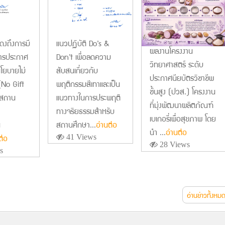
ดงถึงการมี
แนวปฏิบัติ Do’s &
ผลงานโครงงาน
การประกาศ
Don’t เพื่อลดความ
วิทยาศาสตร์ ระดับ
โยบายไม่
สับสนเกี่ยวกับ
ประกาศนียบัตรวิชาชีพ
(No Gift
พฤติกรรมสีเทาและเป็น
ชั้นสูง (ปวส.) โครงงาน
งสถาน
แนวทางในการประพฤติ
ที่มุ่งพัฒนาผลิตภัณฑ์
ทางจริยธรรมสําหรับ
เบเกอรี่เพื่อสุขภาพ โดย
ณ
สถานศึกษา...
อ่านต่อ
นำ ...
อ่านต่อ
ต่อ
41 Views
28 Views
s
อ่านข่าวทั้งหม