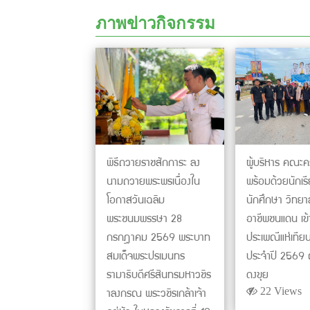
ภาพข่าวกิจกรรม
พิธีถวายราชสักการะ ลง
ผู้บริหาร คณะค
นามถวายพระพรเนื่องใน
พร้อมด้วยนักเร
โอกาสวันเฉลิม
นักศึกษา วิทยา
พระชนมพรรษา 28
อาชีพชนแดน เข้
กรกฎาคม 2569 พระบาท
ประเพณีแห่เทีย
สมเด็จพระปรเมนทร
ประจำปี 2569
รามาธิบดีศรีสินทรมหาวชิร
ดงขุย
าลงกรณ พระวชิรเกล้าเจ้า
22 Views