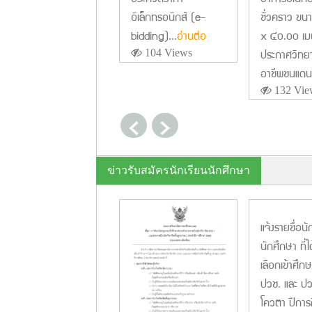
ชั่วคราว ข
อิเล็กทรอนิกส์ (e-
x ๔๐.๐๐ เม
bidding)...
อ่านต่อ
ประกาศวิทย
104 Views
อาชีพชนแดน.
132 Vie
ข่าวรับสมัครนักเรียนนักศึกษา
แจ้งรายชื่อนั
นักศึกษา ที่ไ
เลือกเข้าศึก
ปวช. และ ป
โควตา ปีการ