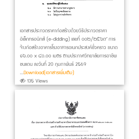
เอกสารประกวดราคาก่อสร้างด้วยวิธีประกวดราคา
อิเล็กทรอนิกส์ (e-didding) เลขที่ ๐๐๒/๒๕๖๙ การ
จ้างก่อสร้างอาคารโรงอาหารอเนกประสงค์ชั่วคราว ขนาด
๑๖.๐๐ x ๔๐.๐๐ เมตร ตามประกาศวิทยาลัยการอาชีพ
ชนแดน ลงวันที่ 20 กุมภาพันธ์ 2569
...
Download(เอกสารเพิ่มเติม)
135 Views