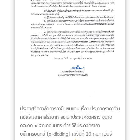
ประกาศวิทยาลัยการอาชีพชนแดน เรื่อง ประกวดราคาจ้าง
ก่อสร้างอาคารโรงอาหารอเนกประสงค์ชั่วคราว ขนาด
๑๖.๐๐ x ๔๐.๐๐ เมตร ด้วยวิธีประกวดราคา
อิเล็กทรอนิกส์ (e-didding) ลงวันที่ 20 กุมภาพันธ์